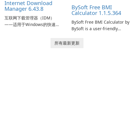
Internet Download
BySoft Free BMI
Manager 6.43.8
Calculator 1.1.5.364
互联网下载管理器（IDM）
BySoft Free BMI Calculator by
——适用于Windows的快速可
BySoft is a user-friendly
靠下载管理器 Tonec Inc. 的互
software application
联网下载管理器（IDM）是
designed to help you
所有最新更新
Microsoft Windows 的历史悠
calculate your Body Mass
久的下载加速器和管理器，专
Index quickly and accurately.
注于速度、可靠性和紧密的浏
览器集成。IDM 采用动态文件
分割、多部分下载和连接重用
来加快下载速度，提供强大的
简历和恢复功能，并提供获取
流媒体和批处理站点资源以供
离线使用的工具。Tonec 的定
期更新保持了与 Chrome、
Edge、Firefox 及其他基于
Chromium …