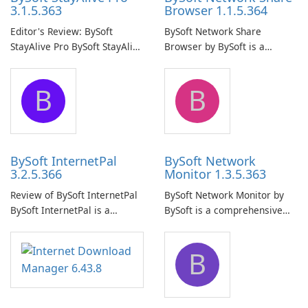
3.1.5.363
Browser 1.1.5.364
Editor's Review: BySoft
BySoft Network Share
StayAlive Pro BySoft StayAlive
Browser by BySoft is a
Pro is a reliable software
comprehensive software
application designed to
application that allows users
B
B
ensure the continuous and
to easily browse and manage
uninterrupted operation of
shared folders on their
your computer system.
network.
BySoft InternetPal
BySoft Network
3.2.5.366
Monitor 1.3.5.363
Review of BySoft InternetPal
BySoft Network Monitor by
BySoft InternetPal is a
BySoft is a comprehensive
comprehensive software
network monitoring software
application designed to
designed to help businesses
B
monitor your internet
effectively manage their
connection and provide real-
network infrastructure.
time insights into its
performance.