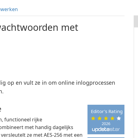
ewerken
wachtwoorden met
g op en vult ze in om online inlogprocessen
n.
e
Editor's Rating
 functioneel rijke
2026
ombineert met handig dagelijks
 versleutelt ze met AES-256 met een