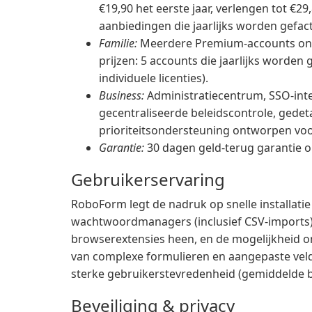
€19,90 het eerste jaar, verlengen tot €2
aanbiedingen die jaarlijks worden gefac
Familie:
Meerdere Premium-accounts onde
prijzen: 5 accounts die jaarlijks worde
individuele licenties).
Business:
Administratiecentrum, SSO-inte
gecentraliseerde beleidscontrole, gedet
prioriteitsondersteuning ontworpen voo
Garantie:
30 dagen geld-terug garantie 
Gebruikerservaring
RoboForm legt de nadruk op snelle installat
wachtwoordmanagers (inclusief CSV-imports).
browserextensies heen, en de mogelijkheid om
van complexe formulieren en aangepaste vel
sterke gebruikerstevredenheid (gemiddelde b
Beveiliging & privacy