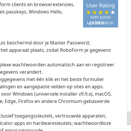
tform clients en browserextensies,
User Rating
als passkeys, Windows Hello,
VERY GOOD
luis beschermd door je Master Password;
p het apparaat plaats, zodat RoboForm je gegevens
lexe wachtwoorden automatisch aan en registreer
gegevens verandert.
loggegevens met één klik en het beste formulier
alingen en aangepaste velden op sites en apps.
voor Windows (universele installer v9.9.x), macOS,
me, Edge, Firefox en andere Chromium-gebaseerde
lusief toegangssleutels, vertrouwde apparaten,
ticator-apps en hardwaresleutels; wachtwoordloze
 of apparaatpincode.