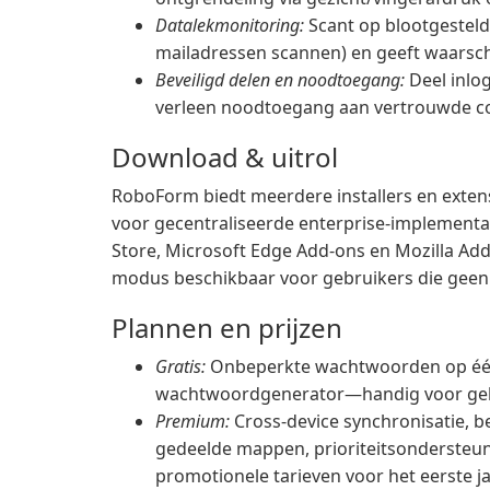
Datalekmonitoring:
Scant op blootgestelde
mailadressen scannen) en geeft waarsc
Beveiligd delen en noodtoegang:
Deel inlo
verleen noodtoegang aan vertrouwde cont
Download & uitrol
RoboForm biedt meerdere installers en extens
voor gecentraliseerde enterprise-implement
Store, Microsoft Edge Add-ons en Mozilla Add-
modus beschikbaar voor gebruikers die geen 
Plannen en prijzen
Gratis:
Onbeperkte wachtwoorden op één 
wachtwoordgenerator—handig voor geb
Premium:
Cross-device synchronisatie, b
gedeelde mappen, prioriteitsondersteuni
promotionele tarieven voor het eerste j