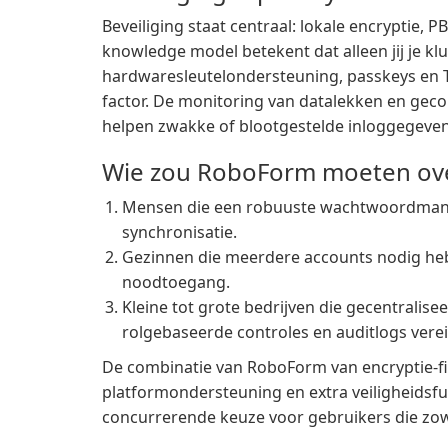
Beveiliging staat centraal: lokale encryptie, 
knowledge model betekent dat alleen jij je kl
hardwaresleutelondersteuning, passkeys en 
factor. De monitoring van datalekken en g
helpen zwakke of blootgestelde inloggegevens 
Wie zou RoboForm moeten o
Mensen die een robuuste wachtwoordmanag
synchronisatie.
Gezinnen die meerdere accounts nodig heb
noodtoegang.
Kleine tot grote bedrijven die gecentralis
rolgebaseerde controles en auditlogs verei
De combinatie van RoboForm van encryptie-fi
platformondersteuning en extra veiligheidsf
concurrerende keuze voor gebruikers die zowe