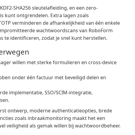
PBKDF2-SHA256 sleutelafleiding, en een zero-
uis kunt ontgrendelen. Extra lagen zoals
TOTP verminderen de afhankelijkheid van één enkele
ecompromitteerde wachtwoordscans van RoboForm
te identificeren, zodat je snel kunt herstellen.
verwegen
er willen met sterke formulieren en cross-device
ben onder één factuur met beveiligd delen en
eerde implementatie, SSO/SCIM-integratie,
sen.
rst ontwerp, moderne authenticatieopties, brede
uncties zoals inbraakmonitoring maakt het een
l veiligheid als gemak willen bij wachtwoordbeheer.