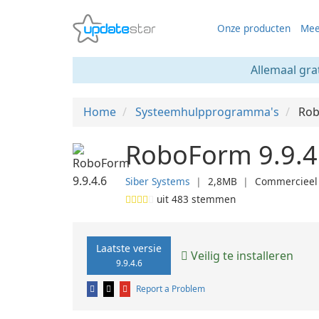
Onze producten
Mee
Allemaal gra
Home
Systeemhulpprogramma's
Ro
RoboForm 9.9.4
Siber Systems
❘
2,8MB
❘
Commercieel
uit
483
stemmen
Laatste versie
Veilig te installeren
9.9.4.6
Report a Problem