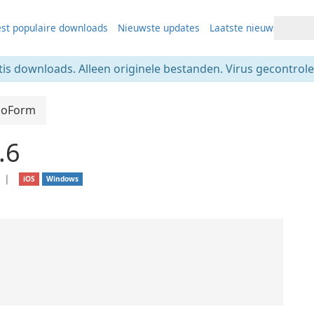
st populaire downloads
Nieuwste updates
Laatste nieuws
tis downloads. Alleen originele bestanden. Virus gecontrolee
boForm
.6
❘
iOS
Windows