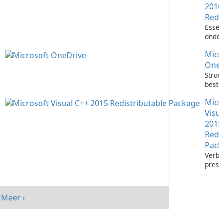
201
Red
Esse
onde
het 
Mic
Visu
toep
One
Stro
bes
met 
Mic
One
Vis
201
Red
Pac
Verb
pres
sys
Micr
C++
Meer ›
Redi
Pack