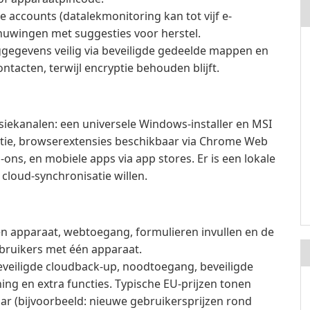
 accounts (datalekmonitoring kan tot vijf e-
huwingen met suggesties voor herstel.
ggegevens veilig via beveiligde gedeelde mappen en
acten, terwijl encryptie behouden blijft.
iekanalen: een universele Windows-installer en MSI
atie, browserextensies beschikbaar via Chrome Web
ons, en mobiele apps via app stores. Er is een lokale
cloud-synchronisatie willen.
apparaat, webtoegang, formulieren invullen en de
ruikers met één apparaat.
eveiligde cloudback-up, noodtoegang, beveiligde
ng en extra functies. Typische EU-prijzen tonen
aar (bijvoorbeeld: nieuwe gebruikersprijzen rond