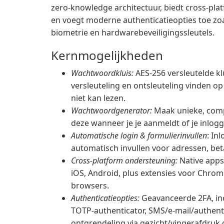
zero-knowledge architectuur, biedt cross-pla
en voegt moderne authenticatieopties toe zo
biometrie en hardwarebeveiligingssleutels.
Kernmogelijkheden
Wachtwoordkluis:
AES-256 versleutelde k
versleuteling en ontsleuteling vinden o
niet kan lezen.
Wachtwoordgenerator:
Maak unieke, comp
deze wanneer je je aanmeldt of je inlog
Automatische login & formulierinvullen
: In
automatisch invullen voor adressen, bet
Cross-platform ondersteuning:
Native apps 
iOS, Android, plus extensies voor Chro
browsers.
Authenticatieopties:
Geavanceerde 2FA, inc
TOTP-authenticator, SMS/e-mail/authen
ontgrendeling via gezicht/vingerafdruk