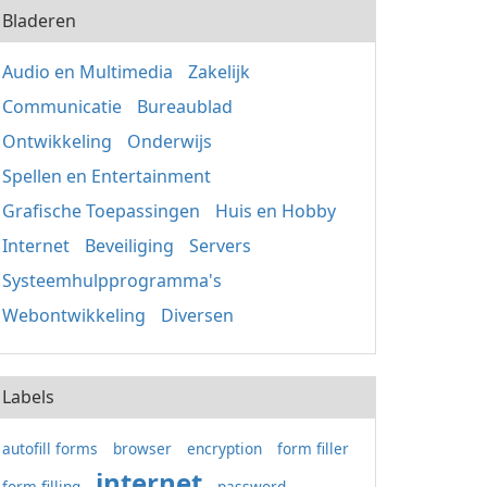
Bladeren
Audio en Multimedia
Zakelijk
Communicatie
Bureaublad
Ontwikkeling
Onderwijs
Spellen en Entertainment
Grafische Toepassingen
Huis en Hobby
Internet
Beveiliging
Servers
Systeemhulpprogramma's
Webontwikkeling
Diversen
Labels
autofill forms
browser
encryption
form filler
internet
form filling
password